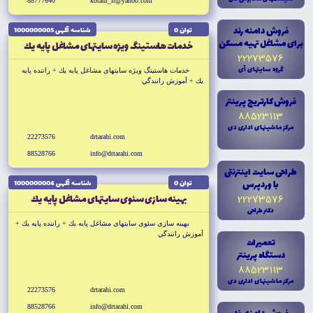
88777640
kotam_ir@yahoo.com
فروش دامنه رند
توان 0
شناسه آگهى 1000000005
براى مشاغل تهيه مسکن
خدمات هاستينگ ويژه سايتهاى مشاغل پايه يك
22273576
گروه سايتهاى آى
خدمات هاستينگ ويژه سايتهاى مشاغل پايه يك + راننده پايه
يك + آموزش رانندگي
فروش کارتريج پرينتر
88523113
مرکز ماشينهاى ادارى دى
22273576
drtarahi.com
88528766
info@drtarahi.com
طراحى سايت اينترنتى
با وردپرس
توان 0
شناسه آگهى 1000000004
بهينه سازى سئوى سايتهاى مشاغل پايه يك
22273576
دکتر طراحى
بهينه سازى سئوى سايتهاى مشاغل پايه يك + راننده پايه يك +
آموزش رانندگي
تعميرات
دستگاه پرينتر
88523113
مرکز ماشينهاى ادارى دى
22273576
drtarahi.com
88528766
info@drtarahi.com