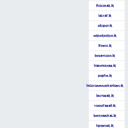
iFelezKar.ir
iAlyaf.ir
OilSpot.ir
MrKerkereh.ir
iFence.ir
iMoavezeh.ir
iTakhtekhab.ir
POPfm.ir
iTelecommunications.ir
iAutobar.ir
YoosefAbad.ir
iMechanical.ir
iSponsor.ir