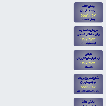
پخش کاغذ
در جنوب تهران
55592157
پخش کاغذ دى
فروش دامنه رند
براى مشاغل نساجى
22273576
گروه سايتهاى آى
طراحى
نرم افزارهاى کاربردى
22273576
دکتر طراحى
شارژ کاتريج پرينتر
در جنوب تهران
55592157
مرکز ماشينهاى ادارى دى
پخش کاغذ