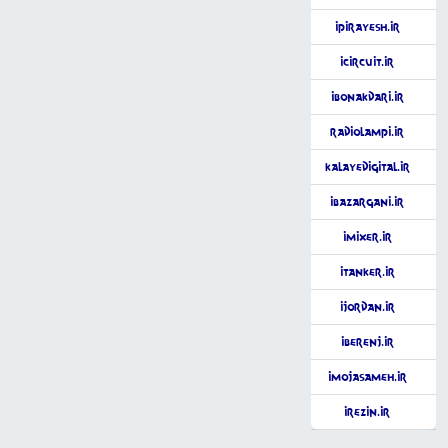
iPirayesh.ir
iCircuit.ir
iBonakdari.ir
RadioLampi.ir
KalayeDigital.ir
iBazargani.ir
iMixer.ir
iTanker.ir
iJordan.ir
iBerenj.ir
iMojasameh.ir
iRezin.ir