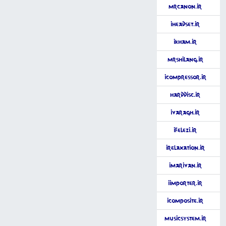
MrCanon.ir
iHeadSet.ir
iKham.ir
MrShilang.ir
iCompressor.ir
HardDisc.ir
iVaragh.ir
iFelezi.ir
iRelaxation.ir
iMarivan.ir
iimporter.ir
iComposite.ir
MusicSystem.ir