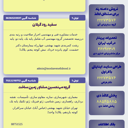
فروش دامنه رند
براى مشاغل کاغذ
توان 1
شناسه آگهى 5636520537
22273576
سفيد رود گيلان
گروه سايتهاى آى
خدمات مشاوره فنى و مهندسى احراز صلاحيت و رتبه بندى
تعميرات پرينتر
درزمينه تخصصدر گروه مهندسى آب شامل پايه يك، پايه دو، پايه
در غرب تهران
سه و در زمينه تخ صص در گروه مطالعات كشاورزى پايه سه
رشت كمربندى شهيد بهشتى، چهارراه بيمارستان دكتر
46292309
كشاورزى،منابع طبيعى و دامپرورى
حشمت، كوى پانزده خرداد، نبش كوچه پنجم، پلاك5
مرکز ماشينهاى ادارى دى
طراحى سايت اينترنتى
admin@moshaversefidrood.ir
با لاراول
22273576
توان 1
شناسه آگهى 7522210712
دکتر طراحى
گروه مهندسين مشاور زمين ساخت
پخش کاغذ دى
معمارى، شهرسازى، سازه، مقاوم سازى، تأسيسات، نقشه
88545885
بردارى، راهسازى، زمين شناسى، ژئو فيزيك، ژئو تكنيك پايه يك،
پخش کاغذ دى
مدير طرح ژئو تكنيك، توزيع، تويد خطوط انتقال نيرو، مطالعات
تهران خيابان شهيد بهشتى (عباس آباد)، خيابان سرافراز،
فضايى جغرافيايى، طراحى محيط و منظر، مرمت
كوچه يازدهم، پلاك5 واحد2
بانک اطلاعات
88751525