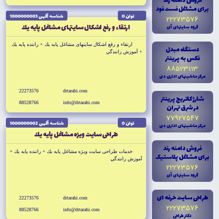
فروش دامنه رند
براى مشاغل فست فود
توان 0
شناسه آگهى 1000000003
22273576
ارتقاء و رفع اشکال سايتهاى مشاغل پايه يك
گروه سايتهاى آى
ارتقاء و رفع اشکال سايتهاى مشاغل پايه يك + راننده پايه يك
دستگاه مبدل
+ آموزش رانندگي
فکس به پرينتر
88523113
مرکز ماشينهاى ادارى دى
22273576
drtarahi.com
شارژ کاتريج پرينتر
88528766
info@drtarahi.com
در شرق تهران
77927547
توان 0
شناسه آگهى 1000000002
مرکز ماشينهاى ادارى دى
طراحى سايت ويژه مشاغل پايه يك
فروش دامنه رند
خدمات طراحى سايت ويژه مشاغل پايه يك + راننده پايه يك +
براى مشاغل پلاستيک
آموزش رانندگي
22273576
گروه سايتهاى آى
طراحى سايت حرفه اى
22273576
drtarahi.com
22273576
88528766
info@drtarahi.com
دکتر طراحى