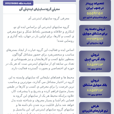
تعميرات پرينتر
شناسه مقاله 3111219080
در جنوب تهران
معرفی گروه سایتهای اینترنتی آی
55592157
مرکز ماشينهاى ادارى دى
معرفی گروه سایتهای اینترنتی آی
گروه سايتهاي اينترنتي آي براساس ايده اي نو،
فروش دامنه رند
ابتکاري و خلاقانه و همچنين بلحاظ شکل و تنوع معرفي
براى مشاغل موبايل
ي کسب و کارها، براي اولين بار در جهان، پايه گذاري و
22273576
رونمايي شده!
گروه سايتهاى آى
اساس ايده و فعاليت اين گروه عبارت از ايجاد بسترهاي
فروش
مناسب و منحصربفرد براي حضور مشاغل گوناگون
بانک آدرس ايميل
بمنظور تبليغ کسب و کارهايشان و نيز همپوشاني ي
88523113
تعداد بي سابقه اي از سايتهاي اينترنتي ست که هر يک در
حوزه اي اختصاصي و بصورت گسترده فعاليت دارند.
مجتمع زرين ندا
محيط ها و فضاهاي تبليغاتي که سايتهاي وابسته به اين
فروش
گروه در اختيار مشاغل مي گذارند، موثرترين و مناسب
بانک موبايل مشاغل
ترين فرصت را براي معرفي ي کسب و کارها در طيفي
88523113
بسيار متنوع فراهم کرده و بتدريج و با پيشرفت کار،
مجتمع زرين ندا
علاوه براينکه محيط هر يک از سايتهاي اين گروه به
فضايي نام آشنا و بسيار معروف و شناخته شده بدل
خواهد شد بدليل قابليت برند شدن نام دامنه ها و
طراحى
سايتهاي گروه سايتهاي اينترنتي آي، اين پتانسيل و
نرم افزارهاى کاربردى