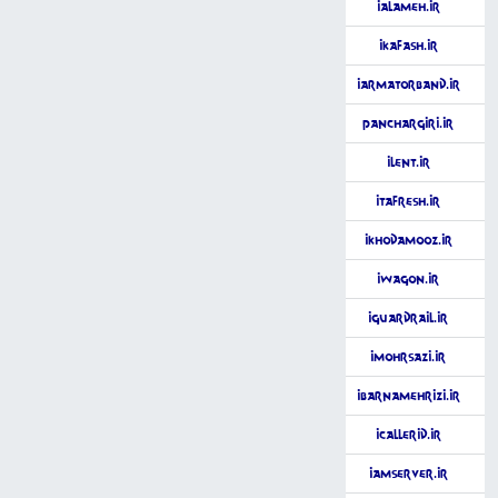
iAlameh.ir
iKafash.ir
iArmatorband.ir
Panchargiri.ir
iLent.ir
iTafresh.ir
iKhodAmooz.ir
iWagon.ir
iGuardrail.ir
iMohrsazi.ir
iBarnamehrizi.ir
iCallerid.ir
iAmServer.ir