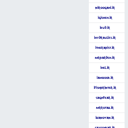
Niroogahi.ir
iGisheh.ir
iKud.ir
iHydraulics.ir
iTherapist.ir
MrPardeh.ir
iHel.ir
iAmBook.ir
iFishPrinter.ir
SaghfKar.ir
MrRotab.ir
iBanovan.ir
SayeshKar.ir