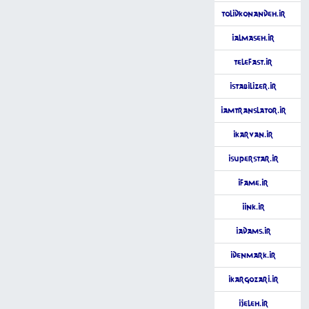
TolidKonandeh.ir
iAlmaseh.ir
TeleFast.ir
iStabilizer.ir
iAmTranslator.ir
iKarvan.ir
iSuperStar.ir
iFame.ir
iink.ir
iAdams.ir
iDenmark.ir
iKargozari.ir
iJeleh.ir