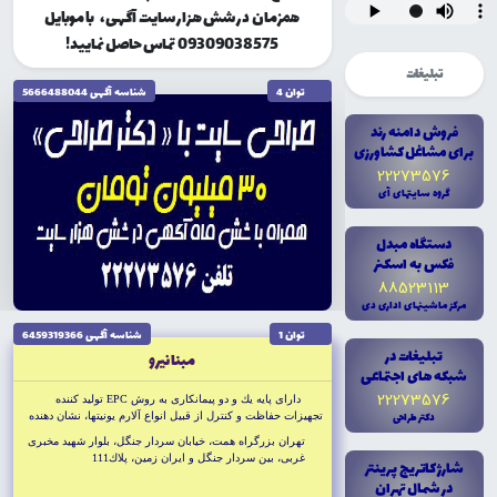
همزمان در شش هزار سایت آگهی، با موبایل
09309038575 تماس حاصل نمایید!
تبلیغات
توان 4
شناسه آگهى 5666488044
فروش دامنه رند
براى مشاغل کشاورزى
22273576
گروه سايتهاى آى
دستگاه مبدل
فکس به اسکنر
88523113
مرکز ماشينهاى ادارى دى
توان 1
شناسه آگهى 6459319366
تبليغات در
مبنا نيرو
شبکه هاى اجتماعى
22273576
داراى پايه يك و دو پيمانكارى به روش EPC توليد كننده
دکتر طراحى
تجهيزات حفاظت و كنترل از قبيل انواع آلارم يونيتها، نشان دهنده
تپ ترانس، ترانسديوسر سيستم هاى ديجيتالى
تهران بزرگراه همت، خيابان سردار جنگل، بلوار شهيد مخبرى
غربى، بين سردار جنگل و ايران زمين، پلاك111
شارژ کاتريج پرينتر
در شمال تهران