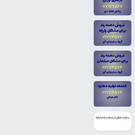
در شرق تهران
77927547
پخش کاغذ دى
فروش دامنه رند
براى مشاغل پارچه
22273576
گروه سايتهاى آى
فروش دامنه رند
براى مشاغل مبلمان
22273576
گروه سايتهاى آى
خدمات توليد محتوا
22273576
دکتر طراحى
سایت های مرتبط و یا مشابه