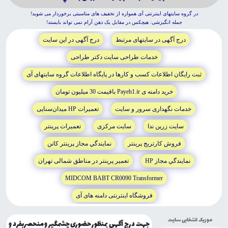
در گروه سايتهاى اينترنتى آى همواره از تخفيف هاى مناسبتى برخوردار مى شويد!
جمله انگيزشى: هيچکس در مقابل يک ذهن آرام نمى تواند بايستد!
درج آگهى در سايتهاى مرتبط
درج آگهى در اين سايت
خدمات طراحى سايت دکتر طراحى
ثبت رايگان اطلاعات کسب و کارها در پايگاه اطلاعات گروه سايتهاى آى
خريد دامنه ى Payeh1.ir باقيمت 30 ميليون تومان
خدمات نگهدارى سرور و سايت
تعميرات HP ميدان‌سنايى
سايت زرين ندا
سايت مرکزى
تعميرات پرينتر
فروش کارتريج پرينتر
نمايندگي مجاز پرينتر کانن
نمايندگي مجاز HP
تعمير پرينتر در مناطق شمالى تهران
MIDCOM BABT CR0090 Transformer
فروشگاه اينترنتى دامنه هاى آى
موزیک انتخابی سایت
جهت درج آگهی بمنظور حضوری چشمگیر و منحصربفرد و