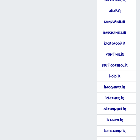
Aliaf.ir
iAmplifier.ir
iMechanics.ir
iAgroFood.ir
Vanding.ir
StudioPetrol.ir
iFoip.ir
iMoghava.ir
iCleaner.ir
OilChannel.ir
iKamva.ir
iBehbahan.ir