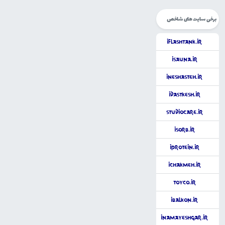
برخی سایت های شاخص
iFlashTank.ir
iSauna.ir
iNeshasteh.ir
iDastkesh.ir
studiocare.ir
iSorb.ir
iProtein.ir
iChakmeh.ir
ToyCo.ir
iBalkon.ir
iNamayeshgar.ir