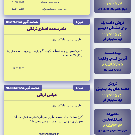
44435073
mabnaniroo.com
22273576
مرکز ماشينهاى ادارى دى
44419448
info@mabnaniroo.com
فروش دامنه رند
توان 1
شناسه آگهى 8871740174
براى مشاغل دارويى
دكتر محمد اصغرى تركانى
22273576
گروه سايتهاى آى
وكيل پايه يك دادگسترى
تهران سهروردى شمالى كوچه گودرزى (روبروى پمپ بنزين)
تهيه ليست
پلاك 65 طبقه 4
آدرس کسب و کارها
88545775
86026907
مجتمع زرين ندا
فروش
دامنه هاى رند اينترنتى
توان 1
شناسه آگهى 9408843924
عباس قربانى
22273576
گروه سايتهاى آى
وكيل پايه يك دادگسترى
تعميرات
كرج ميدان امام خمينى بلوار سرداران غربى نبش خيابان
دستگاه فکس
سرداران غربى نبش خ ستاره س سعيد ط3
88523113
مرکز ماشينهاى ادارى دى
abbasghorbani.ir