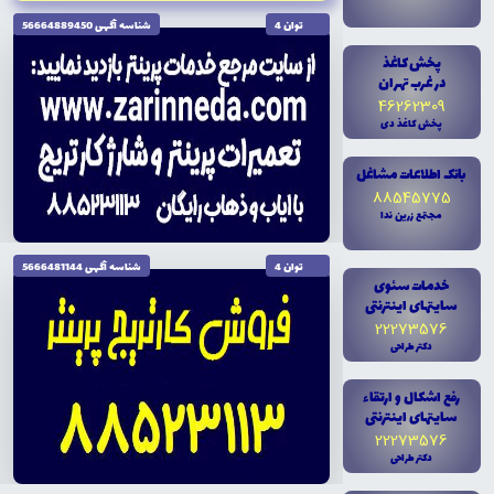
توان 4
شناسه آگهى 56664889450
پخش کاغذ
در غرب تهران
46262309
پخش کاغذ دى
بانک اطلاعات مشاغل
88545775
مجتمع زرين ندا
توان 4
شناسه آگهى 5666481144
خدمات سئوى
سايتهاى اينترنتى
22273576
دکتر طراحى
رفع اشکال و ارتقاء
سايتهاى اينترنتى
تاریخ نگارش 1404/10/04
22273576
دکتر طراحى