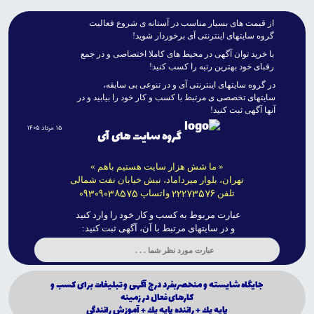
از قيمت هاى بسيار مناسب در آستانه ى شروع فعاليت
گروه سايتهاى اينترنتى آى برخوردار شويد!
با خريد توان آگهى در محيط هاى کاملا اختصاصى و در جمع
رقباى خود بهترين رتبه را کسب کنيد!
در گروه سايتهاى اينترنتى آى و در تنوعى بى سابقه،
سايتهاى تخصصى ى مرتبط با کسب و کار خود را بيابيد و در
آنها آگهى ثبت کنيد!
۱۵ مرداد ۱۴۰۵
گروه سایت های آی
« ما شش هزار سایت هستیم باهم »
تهران، بلوار میرداماد، نبش خیابان نفت شمالی
09309038575
22273576
تلفن
واتساپ
عبارت مربوط به کسب و کار خود را وارد کنید
و در سایتهای مرتبط با آن، آگهی ثبت کنید:
جايگاه شايسته و منحصربفرد درج آگهى و تبليغات براى كسب و
كارهاى فعال در زمينه
پايه يك + راننده پايه يك + آموزش رانندگي