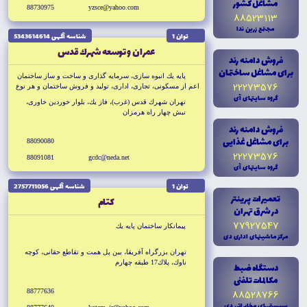
مشاغل کشور
88730975
yzsce@yahoo.com
88523113
مجتمع زرين ندا
توان 1
شناسه آگهى 5343614614
عمران و توسعه شهرك قدس
فروش دامنه رند
براى مشاغل ساختمان
پايه يك انبوه سازى، سرمايه گذارى و ساخت و ساز ساختمان
22273576
اعم از مسكونى، تجارى، ادارى، توليد و فروش ساختمان و هر نوع
گروه سايتهاى آى
فعاليت مجاز بر طبق اساسنامه شركت
تهران شهرك قدس (غرب)، فاز يك، بلوار خوردين خاورى،
نبش چهار راه هرمزان
فروش دامنه رند
براى مشاغل غذايى
88090080
22273576
88091081
gcdc@neda.net
گروه سايتهاى آى
توان 1
شناسه آگهى 2757711056
تعميرات پرينتر
كتام
در شرق تهران
77927547
پيمانكار ساختمان پايه يك
مرکز ماشينهاى ادارى دى
تهران بزرگراه آفريقا، بين پل همت و تقاطع حقانى، كوچه
ناوك، پلاك17 طبقه چهارم
دستگاه ضبط
مکالمات تلفنى
88777636
88528766
سيستمهاى مخابراتى دى